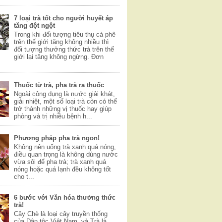
7 loại trà tốt cho người huyết áp
tăng đột ngột
Trong khi đối tượng tiêu thụ cà phê
trên thế giới tăng không nhiều thì
đối tượng thưởng thức trà trên thế
giới lại tăng không ngừng. Đơn
Thuốc từ trà, pha trà ra thuốc
Ngoài công dụng là nước giải khát,
giải nhiệt, một số loại trà còn có thể
trở thành những vị thuốc hay giúp
phòng và trị nhiều bệnh h...
Phương pháp pha trà ngon!
Không nên uống trà xanh quá nóng,
điều quan trọng là không dùng nước
vừa sôi để pha trà; trà xanh quá
nóng hoặc quá lạnh đều không tốt
cho t...
6 bước với Văn hóa thưởng thức
trà!
Cây Chè là loại cây truyền thống
của Dân tộc Việt Nam, và Trà là