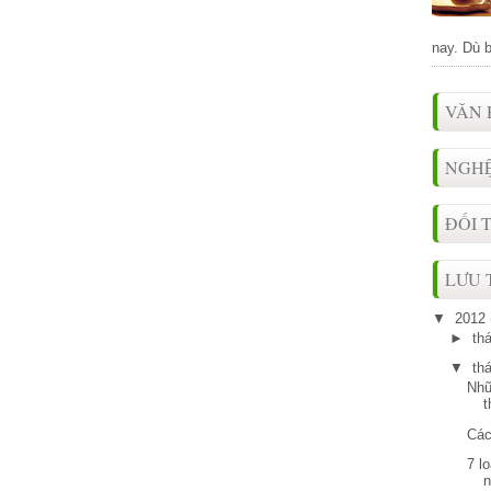
nay. Dù b
VĂN 
NGHỆ
ĐỐI 
LƯU 
▼
2012
►
th
▼
th
Nhữ
t
Các
7 l
n