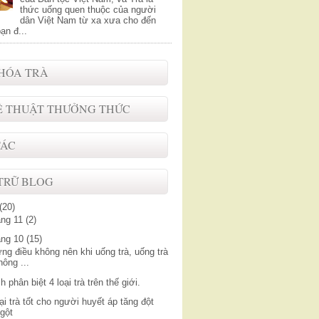
thức uống quen thuộc của người
dân Việt Nam từ xa xưa cho đến
ạn đ...
HÓA TRÀ
 THUẬT THƯỞNG THỨC
TÁC
TRỮ BLOG
(20)
áng 11
(2)
áng 10
(15)
ng điều không nên khi uống trà, uống trà
hông ...
h phân biệt 4 loại trà trên thế giới.
oại trà tốt cho người huyết áp tăng đột
gột