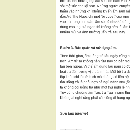
trơn tru hết những bụi đất sét còn bám vào.
sôi một lúc cho kỹ hơn. Những người chuyên 
thấm vào những khí khổng khiến ấm sậm màu
đầu.Vũ Thế Ngọc chỉ một “bí quyết” của ông 
vào trà trong hai tuần, ấm sẽ cũ như đã dù
dùng cho loại trà ngon thì không nên tôi ấm
nhiễm mùi và ảnh hưởng đến trà sau này.
Bước 3. Bảo quản và sử dụng ấm.
Theo thời gian, ấm uống trà lâu ngày cũng
hơn. Ấm tử sa không nên rửa hay cọ bên tr
lau bên ngoài. Vì thế ấm dùng lâu năm có đó
loại trà để hương vị thuần nhất. Một bộ trà
tập khác chỉ là sở thích mà không có liên hệ
lần uống trà là phối hợp cả ngũ hành kim (ấm
ta không coi uống trà như một thứ nghi lễ 
Tuy cũng chuộng ấm Tàu, trà Tàu nhưng thư
Không ai nghĩ rằng phải cất công đi hàng n
Sưu tầm Internet