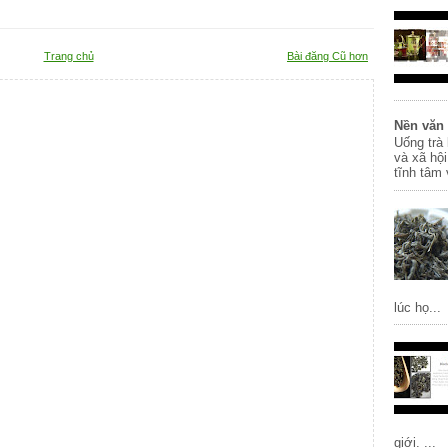
Trang chủ
Bài đăng Cũ hơn
Nền văn 
Uống trà 
và xã hội
tĩnh tâm 
lúc họ...
giới. ...