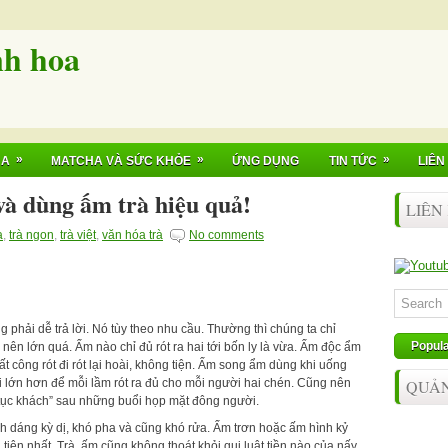
nh hoa
»
»
»
HA
MATCHA VÀ SỨC KHỎE
ỨNG DỤNG
TIN TỨC
LIÊN
à dùng ấm trà hiệu quả!
LIÊN
a
,
trà ngon
,
trà việt
,
văn hóa trà
No comments
hải dễ trả lời. Nó tùy theo nhu cầu. Thường thì chúng ta chỉ
Popul
ên lớn quá. Ấm nào chỉ đủ rót ra hai tới bốn ly là vừa. Ấm độc ẩm
ất công rót đi rót lại hoài, không tiện. Ấm song ẩm dùng khi uống
QUẢ
i lớn hơn để mỗi lầm rót ra đủ cho mỗi người hai chén. Cũng nên
“tục khách” sau những buổi họp mặt đông người.
 dáng kỳ dị, khó pha và cũng khó rửa. Ấm trơn hoặc ấm hình kỷ
à tiện nhất. Trà, ấm cũng không thoát khỏi qui luật tiền nào của nấy