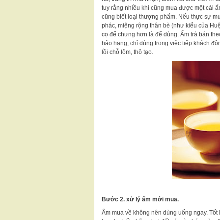
tuy rằng nhiều khi cũng mua được một cái ấm
cũng biết loại thượng phẩm. Nếu thực sự m
phác, miệng rộng thân bè (như kiểu của Huệ
cọ để chưng hơn là để dùng. Ấm trà bán theo
hảo hạng, chỉ dùng trong việc tiếp khách đô
lồi chỗ lõm, thô tạo.
Bước 2. xử lý ấm mới mua.
Ấm mua về không nên dùng uống ngay. Tốt h