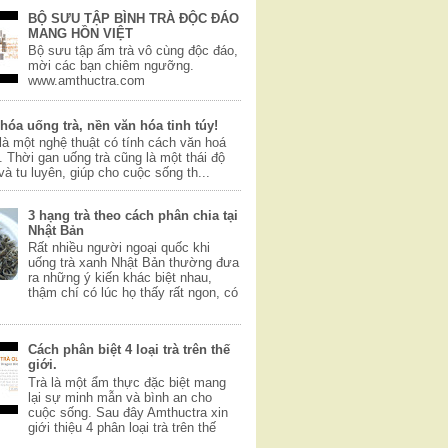
BỘ SƯU TẬP BÌNH TRÀ ĐỘC ĐÁO
MANG HỒN VIỆT
Bộ sưu tập ấm trà vô cùng độc đáo,
mời các bạn chiêm ngưỡng.
www.amthuctra.com
hóa uống trà, nền văn hóa tinh túy!
là một nghệ thuật có tính cách văn hoá
. Thời gan uống trà cũng là một thái độ
và tu luyên, giúp cho cuộc sống th...
3 hạng trà theo cách phân chia tại
Nhật Bản
Rất nhiều người ngoại quốc khi
uống trà xanh Nhật Bản thường đưa
ra những ý kiến khác biệt nhau,
thậm chí có lúc họ thấy rất ngon, có
Cách phân biệt 4 loại trà trên thế
giới.
Trà là một ẩm thực đặc biệt mang
lại sự minh mẫn và bình an cho
cuộc sống. Sau đây Amthuctra xin
giới thiệu 4 phân loại trà trên thế