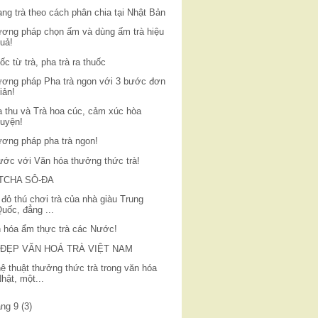
ạng trà theo cách phân chia tại Nhật Bản
ơng pháp chọn ấm và dùng ấm trà hiệu
uả!
ốc từ trà, pha trà ra thuốc
ơng pháp Pha trà ngon với 3 bước đơn
iản!
 thu và Trà hoa cúc, cảm xúc hòa
uyện!
ơng pháp pha trà ngon!
ước với Văn hóa thưởng thức trà!
TCHA SÔ-ĐA
 đỏ thú chơi trà của nhà giàu Trung
uốc, đẳng ...
 hóa ẩm thực trà các Nước!
 ĐẸP VĂN HOÁ TRÀ VIỆT NAM
ệ thuật thưởng thức trà trong văn hóa
hật, một...
áng 9
(3)