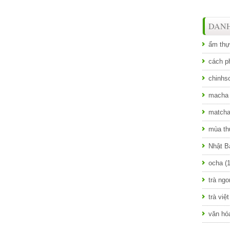
DAN
ẩm thự
cách ph
chinhs
macha
match
mùa th
Nhật B
ocha
(
trà ngo
trà việt
văn hóa