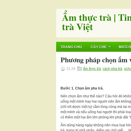
Ẩm thực trà | Ti
trà Việt
»
TRANG CHỦ
CÂY CHÈ
MATC
Phương pháp chọn ấm v
21:24
ẩm thực trà
,
cách pha trà
,
och
Bước 1. Chọn ấm pha trà.
Nên chọn ấm như thế nào? Câu hỏi đó không p
uống một mình hay hai người nên ấm không n
(chỉ rót được một ly) cầm lóng cóng mà lại m
một mình và nếu uống hai người thì phải loạ
có thêm một hai ấm lớn phòng khi phải đãi 
Ấm dùng hàng ngày không nên mua loại hình
hà, trang trí nhã nhặn, diểm vài chữ viết … l