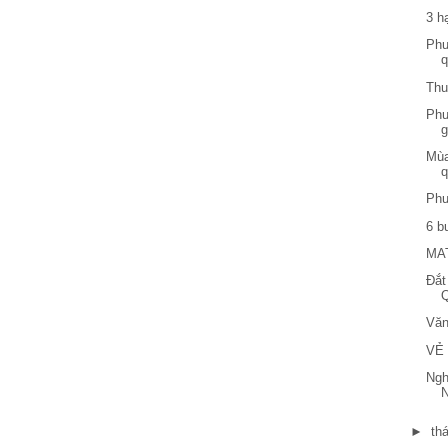
3 h
Phư
q
Thu
Phư
g
Mùa
q
Phư
6 b
MA
Đắt
Q
Văn
VẺ
Ngh
N
►
th