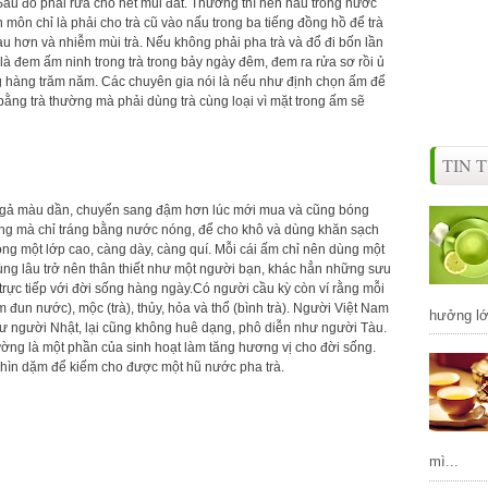
 Sau đó phải rửa cho hết mùi đất. Thường thì nên nấu trong nước
môn chỉ là phải cho trà cũ vào nấu trong ba tiếng đồng hồ để trà
 hơn và nhiễm mùi trà. Nếu không phải pha trà và đổ đi bốn lần
là đem ấm ninh trong trà trong bảy ngày đêm, đem ra rửa sơ rồi ủ
ng hàng trăm năm. Các chuyên gia nói là nếu như định chọn ấm để
 bằng trà thường mà phải dùng trà cùng loại vì mặt trong ấm sẽ
TIN 
 ngả màu dần, chuyển sang đậm hơn lúc mới mua và cũng bóng
ong mà chỉ tráng bằng nước nóng, để cho khô và dùng khăn sạch
ng một lớp cao, càng dày, càng quí. Mỗi cái ấm chỉ nên dùng một
 dùng lâu trở nên thân thiết như một người bạn, khác hẳn những sưu
 trực tiếp với đời sống hàng ngày.Có người cầu kỳ còn ví rằng mỗi
 đun nước), mộc (trà), thủy, hỏa và thổ (bình trà). Người Việt Nam
hưởng lớ
như người Nhật, lại cũng không huê dạng, phô diễn như người Tàu.
ờng là một phần của sinh hoạt làm tăng hương vị cho đời sống.
ghìn dặm để kiếm cho được một hũ nước pha trà.
mì...