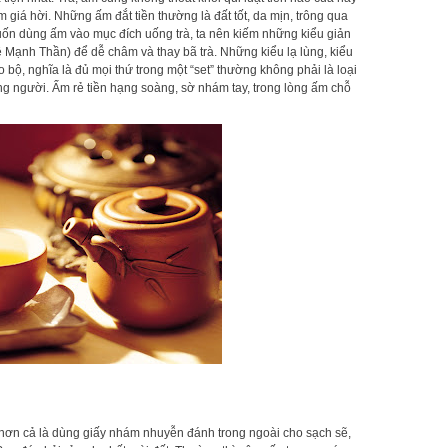
 giá hời. Những ấm đắt tiền thường là đất tốt, da mịn, trông qua
uốn dùng ấm vào mục đích uống trà, ta nên kiếm những kiểu giản
 Mạnh Thần) để dễ châm và thay bã trà. Những kiểu lạ lùng, kiểu
 bộ, nghĩa là đủ mọi thứ trong một “set” thường không phải là loại
ng người. Ấm rẻ tiền hạng soàng, sờ nhám tay, trong lòng ấm chỗ
ơn cả là dùng giấy nhám nhuyễn đánh trong ngoài cho sạch sẽ,