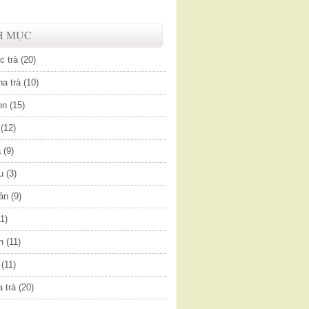
H MỤC
c trà
(20)
a trà
(10)
on
(15)
(12)
a
(9)
u
(3)
ản
(9)
11)
n
(11)
(11)
 trà
(20)