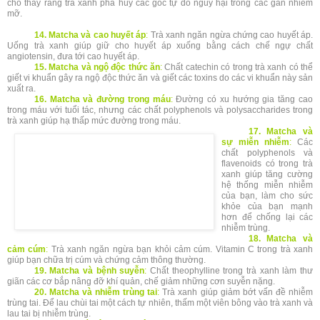
cho thấy rằng trà xanh phá hủy các gốc tự do nguy hại trong các gan nhiễm
mỡ.
14. Matcha và cao huyết áp
:
Trà xanh ngăn ngừa chứng cao huyết áp.
Uống trà xanh giúp giữ cho huyết áp xuống bằng cách chế ngự chất
angiotensin, đưa tới cao huyết áp.
15. Matcha và ngộ độc thức ăn
:
Chất catechin có trong trà xanh có thể
giết vi khuẩn gây ra ngộ độc thức ăn và giết các toxins do các vi khuẩn này sản
xuất ra.
16. Matcha và đường trong máu
:
Đường có xu hướng gia tăng cao
trong máu với tuổi tác, nhưng các chất polyphenols và polysaccharides trong
trà xanh giúp hạ thấp mức đường trong máu.
17. Matcha và
sự miễn nhiễm
:
Các
chất polyphenols và
flavenoids có trong trà
xanh giúp tăng cường
hệ thống miễn nhiễm
của bạn, làm cho sức
khỏe của bạn mạnh
hơn để chống lại các
nhiễm trùng.
18. Matcha và
cảm cúm
:
Trà xanh ngăn ngừa bạn khỏi cảm cúm. Vitamin C trong trà xanh
giúp bạn chữa trị cúm và chứng cảm thông thường.
19. Matcha và bệnh suyễn
:
Chất theophylline trong trà xanh làm thư
giãn các cơ bắp nâng đỡ khí quản, chế giảm những cơn suyễn nặng.
20. Matcha và nhiễm trùng tai
:
Trà xanh giúp giảm bớt vấn đề nhiễm
trùng tai. Để lau chùi tai một cách tự nhiên, thấm một viên bông vào trà xanh và
lau tai bị nhiễm trùng.