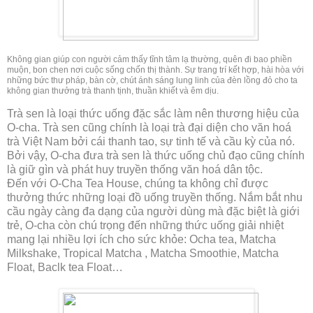
Không gian giúp con người cảm thấy tĩnh tâm lạ thường, quên đi bao phiền
muộn, bon chen nơi cuộc sống chốn thị thành. Sự trang trí kết hợp, hài hòa với
những bức thư pháp, bàn cờ, chút ánh sáng lung linh của đèn lồng đỏ cho ta
không gian thưởng trà thanh tịnh, thuần khiết và êm dịu.
Trà sen là loại thức uống đặc sắc làm nên thương hiệu của
O-cha. Trà sen cũng chính là loại trà đại diện cho văn hoá
trà Việt Nam bởi cái thanh tao, sự tinh tế và cầu kỳ của nó.
Bởi vậy, O-cha đưa trà sen là thức uống chủ đạo cũng chính
là giữ gìn và phát huy truyền thống văn hoá dân tộc.
Đến với O-Cha Tea House, chúng ta không chỉ được
thưởng thức những loại đồ uống truyền thống. Nắm bắt nhu
cầu ngày càng đa dạng của người dùng mà đặc biệt là giới
trẻ, O-cha còn chú trọng đến những thức uống giải nhiệt
mang lại nhiều lợi ích cho sức khỏe: Ocha tea, Matcha
Milkshake, Tropical Matcha , Matcha Smoothie, Matcha
Float, Baclk tea Float…