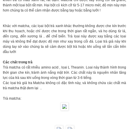
thành một lọai bột rất mịn. Hại bột có kích cỡ từ 5-17 micro mét, độ mịn này mịn
hơn chúng ta có thể cảm nhận được bằng tay hoặc bằng lưỡi !
Khác với matcha, các lọai bột trà xanh khác thường không được che kín trước
khi thu họach, hoặc chỉ được che trong thời gian rất ngắn, và họ dùng từ lá,
đến cọng, đến xương lá .. để chế biến. Trà lọai này được xay bằng các lọai
máy và không thể đạt được độ mịn như xay trong cối đá. Lọai trà giả này khi
dùng tay sờ vào chúng ta sẽ cảm được bột trà hoặc khi uống sẽ lấn cấn trên
đầu lưỡi
Các chất trong trà
Trà matcha có rất nhiều amino acid , lọai L Theanin. Loai này thành hình trong
thời gian che kín, tránh ánh nắng mặt trời. Các chất này là nguyên nhân tăng
lực của trà sau khi uống trong vòng thời gian từ 3-6 tiếng.
Các lọai trà giả tra Matcha không có đặc tính này, và không chứa các chất mà
trà matcha thật đem lại ..
Trà matcha: