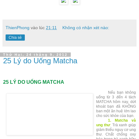
ThienPhong
vào lúc
21:11
Không có nhận xét nào:
Chia sẻ
Thứ Hai, 24 tháng 9, 2012
25 Lý do Uống Matcha
25 LÝ DO UỐNG MATCHA
Nếu bạn không
uống từ 3 đến 4 tách
MATCHA hôm nay, dứt
khoát bạn đã KHÔNG
ban một ân huệ lớn lao
cho sức khỏe của bạn.
1. Matcha và
ung thư
:
Trà xanh giúp
giảm thiểu nguy cơ ung
thư. Chất chống oxy
hóa trong trà xanh hữu