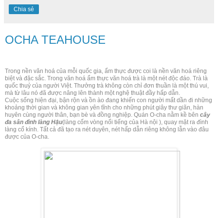
Chia sẻ
OCHA TEAHOUSE
Trong nền văn hoá của mỗi quốc gia, ẩm thực được coi là nền văn hoá riêng
biệt và đặc sắc. Trong văn hoá ẩm thực văn hoá trà là một nét độc đáo. Trà là
quốc thuỷ của người Việt. Thưởng trà không còn chỉ đơn thuần là một thú vui,
mà từ lâu nó đã được nâng lên thành một nghệ thuật đầy hấp dẫn.
Cuộc sống hiện đại, bận rộn và ồn ào đang khiến con người mất dần đi những
khoảng thời gian và không gian yên tĩnh cho những phút giây thư giãn, hàn
huyên cùng người thân, bạn bè và đồng nghiệp. Quán O-cha nằm kề bên
cây
đa sân đình làng Hậu
(làng cốm vòng nổi tiếng của Hà nội ), quay mặt ra đình
làng cổ kính. Tất cả đã tạo ra nét duyên, nét hấp dẫn riêng không lẫn vào đâu
được của O-cha.