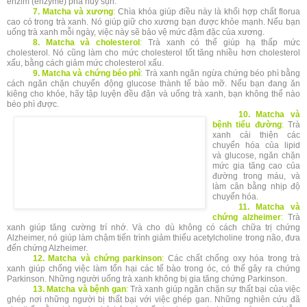
enzim (enzyme) phá hủy sụn.
7. Matcha và xương
:
Chìa khóa giúp điều này là khối hợp chất florua
cao có trong trà xanh. Nó giúp giữ cho xương bạn được khỏe mạnh. Nếu bạn
uống trà xanh mỗi ngày, việc này sẽ bảo vệ mức đậm đặc của xương.
8. Matcha và cholesterol
:
Trà xanh có thể giúp hạ thấp mức
cholesterol. Nó cũng làm cho mức cholesterol tốt tăng nhiều hơn cholesterol
xấu, bằng cách giảm mức cholesterol xấu.
9. Matcha và chứng béo phì
:
Trà xanh ngăn ngừa chứng béo phì bằng
cách ngăn chặn chuyển động glucose thành tế bào mỡ. Nếu bạn đang ăn
kiêng cho khỏe, hãy tập luyện đều đặn và uống trà xanh, bạn không thể nào
béo phì được.
10. Matcha và
bệnh tiểu đường
:
Trà
xanh cải thiện các
chuyển hóa của lipid
và glucose, ngăn chặn
mức gia tăng cao của
đường trong máu, và
làm cân bằng nhịp độ
chuyển hóa.
11. Matcha và
chứng alzheimer
:
Trà
xanh giúp tăng cường trí nhớ. Và cho dù không có cách chữa trị chứng
Alzheimer, nó giúp làm chậm tiến trình giảm thiểu acetylcholine trong não, đưa
đến chứng Alzheimer.
12. Matcha và chứng parkinson
:
Các chất chống oxy hóa trong trà
xanh giúp chống việc làm tổn hại các tế bào trong óc, có thể gây ra chứng
Parkinson. Những người uống trà xanh không bị gia tăng chứng Parkinson.
13. Matcha và bệnh gan
:
Trà xanh giúp ngăn chặn sự thất bại của việc
ghép nơi những người bị thất bại với việc ghép gan. Những nghiên cứu đã