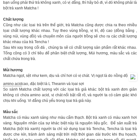
bạn uống phải thứ trà không xanh, có vị đắng, thì hãy bỏ đi, vì đó không phải là
bột trà xanh Matcha !
Chất lượng
Cũng như các lọai trà trên thế giới, trà Matcha cũng được chia ra theo nhiều
lọai chất lượng khác nhau. Tuy theo vùng trồng, vị trí, độ cao (đồng bằng ,
vùng núi, vùng đồi) và chuyên môn của người trồng sẽ cho ra các chất lượng
khác nhau của trà Tencha !
Sau khi xay trong cối đá , chúng ta sẽ có chất lượng sản phẩm rất khác nhau.
Tổng cộng có 3 chỉ tiêu để phân biệt chất lượng, Mùi hương, màu sắc và các
chất chứa trong trà.
Mùi hương
Matcha ngọt, sệt như kem, dịu và chỉ hơi có vị chát. Vị ngọt là do nồng độ
amino acid
cao, đặc biệt là L Theanin và lọai sợi
So sánh Matcha chất lượng với các lọai trà giả khác: bột trà xanh đơn giản
không có chứa amino acid, vị chát nổi bật rất rõ, và người ta có cảm giác khó
chịu khi uống. Vi đắng chủ yếu trong lọai trà giả này.
Màu sắc
Matcha có màu xanh sáng như màu cẩm thạch. Bột trà xanh có màu xanh hơi
vàng. Nguyên nhân của sự khác biệt này là nguyên liệu gốc. Để sản xuất trà
Matcha (bột trà xanh) người ta chỉ sử dụng lọai trà Tencha, Tencha là lọai trà
được che kín, tránh ánh sáng mặt trời một thời gian dài trước khi thu họach,
khiến trà có màu xanh rất, rất đậm. Matcha chỉ được xay trong cối đá granit,