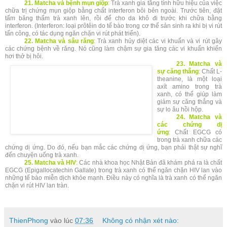
21. Matcha và bệnh mụn giộp
:
Trà xanh gia tăng tính hữu hiệu của việc
chữa trị chứng mụn giộp bằng chất interferon bôi bên ngoài. Trước tiên, đặt
tấm băng thấm trà xanh lên, rồi để cho da khô đi trước khi chữa bằng
interferon. (Interferon: loại prôtêin do tế bào trong cơ thể sản sinh ra khi bị vi rút
tấn công, có tác dụng ngăn chặn vi rút phát triển).
22. Matcha và sâu răng
:
Trà xanh hủy diệt các vi khuẩn và vi rút gây
các chứng bệnh về răng. Nó cũng làm chậm sự gia tăng các vi khuẩn khiến
hơi thở bị hôi.
23. Matcha và
sự căng thẳng
:
Chất L-
theanine, là một loại
axít amino trong trà
xanh, có thể giúp làm
giảm sự căng thẳng và
sự lo âu hồi hộp.
24. Matcha và
các chứng dị
ứng
:
Chất EGCG có
trong trà xanh chữa các
chứng dị ứng. Do đó, nếu bạn mắc các chứng dị ứng, bạn phải thật sự nghĩ
đến chuyện uống trà xanh.
25. Matcha và HIV
:
Các nhà khoa học Nhật Bản đã khám phá ra là chất
EGCG (Epigallocatechin Gallate) trong trà xanh có thể ngăn chặn HIV lan vào
những tế bào miễn dịch khỏe mạnh. Điều này có nghĩa là trà xanh có thể ngăn
chặn vi rút HIV lan tràn.
ThienPhong
vào lúc
07:36
Không có nhận xét nào: