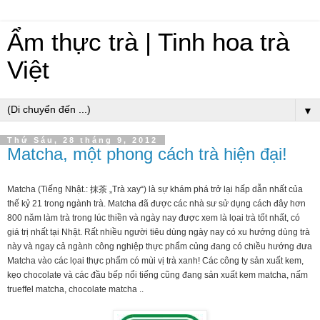
Ẩm thực trà | Tinh hoa trà
Việt
▼
Thứ Sáu, 28 tháng 9, 2012
Matcha, một phong cách trà hiện đại!
Matcha (Tiếng Nhật.: 抹茶 „Trà xay“) là sự khám phá trở lại hấp dẫn nhất của
thế kỷ 21 trong ngành trà. Matcha đã được các nhà sư sử dụng cách đây hơn
800 năm làm trà trong lúc thiền và ngày nay được xem là lọai trà tốt nhất, có
giá trị nhất tại Nhật. Rất nhiều người tiêu dùng ngày nay có xu hướng dùng trà
này và ngay cả ngành công nghiệp thực phẩm củng đang có chiều hướng đưa
Matcha vào các lọai thực phẩm có mùi vị trà xanh! Các công ty sản xuất kem,
kẹo chocolate và các đầu bếp nổi tiếng cũng đang sản xuất kem matcha, nấm
trueffel matcha, chocolate matcha ..