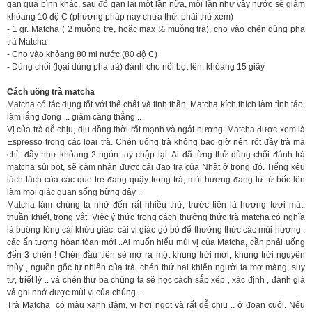
gạn qua bình khác, sau đó gạn lại một lần nữa, mỗi lần như vậy nước sẽ giảm
khỏang 10 độ C (phương pháp này chưa thử, phải thử xem)
- 1 gr. Matcha ( 2 muỗng tre, hoặc max ½ muỗng trà), cho vào chén dùng pha
trà Matcha
- Cho vào khỏang 80 ml nước (80 độ C)
- Dùng chổi (lọai dùng pha trà) đánh cho nổi bọt lên, khỏang 15 giây
Cách uống trà matcha
Matcha có tác dụng tốt với thể chất và tinh thần. Matcha kích thích làm tỉnh táo,
làm lắng đọng .. giảm căng thẳng ..
Vị của trà dễ chịu, dịu đồng thời rất mạnh và ngát hương. Matcha được xem là
Espresso trong các lọai trà. Chén uống trà không bao giờ nên rót đầy trà mà
chỉ đầy như khỏang 2 ngón tay chập lại. Ai đã từng thử dùng chổi đánh trà
matcha sủi bọt, sẽ cảm nhận được cái đạo trà của Nhật ở trong đó. Tiếng kêu
lách tách của các que tre đang quậy trong trà, mùi hương đang từ từ bốc lên
làm mọi giác quan sống bừng dậy ..
Matcha làm chúng ta nhớ đến rất nhiều thứ, trước tiên là hương tươi mát,
thuần khiết, trong vắt. Việc ý thức trong cách thưởng thức trà matcha có nghĩa
là buông lỏng cái khứu giác, cái vị giác gò bó để thưởng thức các mùi hương ,
các ấn tượng hòan tòan mới ..Ai muốn hiểu mùi vị của Matcha, cần phải uống
đến 3 chén ! Chén đầu tiên sẽ mở ra một khung trời mới, khung trời nguyên
thủy , nguồn gốc tự nhiên của trà, chén thứ hai khiến người ta mơ màng, suy
tư, triết lý .. và chén thứ ba chúng ta sẽ học cách sắp xếp , xác định , đánh giá
vả ghi nhớ được mùi vị của chúng ..
Trà Matcha có màu xanh đậm, vị hơi ngọt và rất dễ chịu .. ở đọan cuối. Nếu