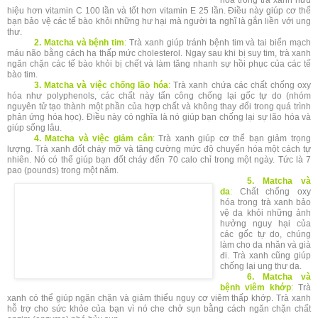
hiệu hơn vitamin C 100 lần và tốt hơn vitamin E 25 lần. Điều này giúp cơ thể
bạn bảo vệ các tế bào khỏi những hư hại mà người ta nghĩ là gắn liền với ung
thư.
2. Matcha và bệnh tim
:
Trà xanh giúp tránh bệnh tim và tai biến mạch
máu não bằng cách hạ thấp mức cholesterol. Ngay sau khi bị suy tim, trà xanh
ngăn chặn các tế bào khỏi bị chết và làm tăng nhanh sự hồi phục của các tế
bào tim.
3. Matcha và việc chống lão hóa
:
Trà xanh chứa các chất chống oxy
hóa như polyphenols, các chất này tấn công chống lại gốc tự do (nhóm
nguyên tử tạo thành một phần của hợp chất và không thay đổi trong quá trình
phản ứng hóa học). Điều này có nghĩa là nó giúp bạn chống lại sự lão hóa và
giúp sống lâu.
4. Matcha và việc giảm cân
:
Trà xanh giúp cơ thể bạn giảm trọng
lượng. Trà xanh đốt cháy mỡ và tăng cường mức độ chuyển hóa một cách tự
nhiên. Nó có thể giúp bạn đốt cháy đến 70 calo chỉ trong một ngày. Tức là 7
pao (pounds) trong một năm.
5. Matcha và
da
:
Chất chống oxy
hóa trong trà xanh bảo
vệ da khỏi những ảnh
hưởng nguy hại của
các gốc tự do, chúng
làm cho da nhăn và già
đi. Trà xanh cũng giúp
chống lại ung thư da.
6. Matcha và
bệnh viêm khớp
:
Trà
xanh có thể giúp ngăn chặn và giảm thiểu nguy cơ viêm thấp khớp. Trà xanh
hỗ trợ cho sức khỏe của bạn vì nó che chở sụn bằng cách ngăn chặn chất