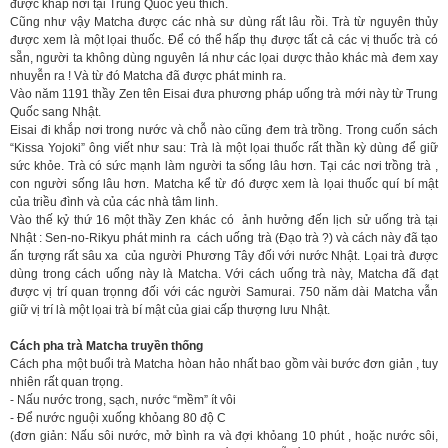
được khắp nơi tại Trung Quốc yêu thích.
Cũng như vậy Matcha được các nhà sư dùng rất lâu rồi. Trà từ nguyên thủy
được xem là một lọai thuốc. Để có thể hấp thụ được tất cả các vị thuốc trà có
sẵn, người ta không dùng nguyên lá như các lọai dược thảo khác mà đem xay
nhuyễn ra ! Và từ đó Matcha đã được phát minh ra.
Vào năm 1191 thầy Zen tên Eisai đưa phương pháp uống trà mới này từ Trung
Quốc sang Nhật.
Eisai đi khắp nơi trong nước và chỗ nào cũng đem trà trồng. Trong cuốn sách
“Kissa Yojoki” ông viết như sau: Trà là một lọai thuốc rất thần kỳ dùng để giữ
sức khỏe. Trà có sức mạnh làm người ta sống lâu hơn. Tại các nơi trồng trà ,
con người sống lâu hơn. Matcha kể từ đó được xem là lọai thuốc quí bí mật
của triều đình và của các nhà tâm linh.
Vào thế kỷ thứ 16 một thầy Zen khác có ảnh hưởng đến lịch sử uống trà tại
Nhật : Sen-no-Rikyu phát minh ra cách uống trà (Đạo trà ?) và cách này đã tạo
ấn tượng rất sâu xa của người Phương Tây đối với nước Nhật. Lọai trà được
dùng trong cách uống này là Matcha. Với cách uống trà này, Matcha đã đạt
được vị trí quan trọnng đối với các người Samurai. 750 năm dài Matcha vẫn
giữ vị trí là một lọai trà bí mật của giai cấp thượng lưu Nhật.
Cách pha trà Matcha truyền thống
Cách pha một buổi trà Matcha hòan hảo nhất bao gồm vài bước đơn giản , tuy
nhiên rất quan trọng.
- Nấu nước trong, sạch, nước “mềm” ít vôi
- Để nước nguội xuống khỏang 80 độ C
(đơn giản: Nấu sôi nước, mở bình ra và đợi khỏang 10 phút , hoặc nước sôi,